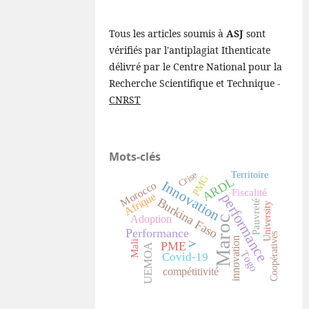
Tous les articles soumis à
ASJ
sont
vérifiés par l'antiplagiat Ithenticate
délivré par le Centre National pour la
Recherche Scientifique et Technique -
CNRST
Mots-clés
Crise
Territoire
PMG
ARDL
Innovation
Morocco
Fiscalité
Afrique
performance
Burkina Faso
Pauvreté
University
Adoption
Maroc
Performance
Coopératives
innovation
Mali
PME
V
UEMOA
Togo
Covid-19
compétitivité