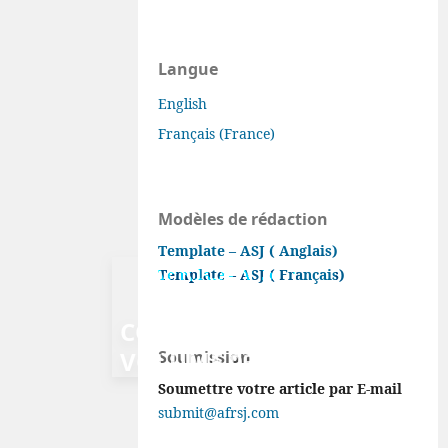
Langue
English
Français (France)
Modèles de rédaction
Template – ASJ ( Anglais)
AFRICAN SJ |
Template – ASJ ( Français)
APPEL À
CONTRIBUTION |
VOLUME 03, N°31
Soumission
Soumettre votre article par E-mail
submit@afrsj.com