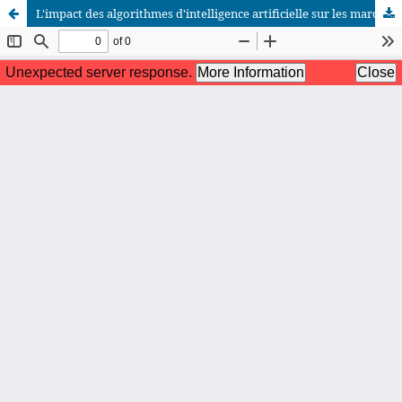
L'impact des algorithmes d'intelligence artificielle sur les marchés financiers
African Scientific Journal (ASJ)
ISSN : 2658-9311
African SJ © 2025 tous droits réservés. Developpé par
BestGest