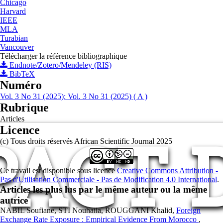
Chicago
Harvard
IEEE
MLA
Turabian
Vancouver
Télécharger la référence bibliographique
Endnote/Zotero/Mendeley (RIS)
BibTeX
Numéro
Vol. 3 No 31 (2025): Vol. 3 No 31 (2025) ( A )
Rubrique
Articles
PACT 
Licence
(c) Tous droits réservés African Scientific Journal 2025
Ce travail est disponible sous licence
Creative Commons Attribution -
Pas d'Utilisation Commerciale - Pas de Modification 4.0 International
.
Articles les plus lus par le même auteur ou la même
autrice
NABIL Soufiane, STI Nouhaila, ROUGGANI Khalid,
Foreign
Exchange Rate Exposure : Empirical Evidence From Morocco
,