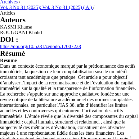
Archives
/
Vol. 3 No 31 (2025): Vol. 3 No 31 (2025) ( A )
/
Articles
Auteurs
KASMI Khansa
ROUGGANI Khalid
DOI :
https://doi.org/10.5281/zenodo.17007228
Résumé
Résumé
Dans un contexte économique marqué par la prédominance des actifs
immatériels, la question de leur comptabilisation suscite un intérêt
croissant tant académique que pratique. Cet article a pour objectif
d’analyser l’impact de la reconnaissance et de l’évaluation du capital
immatériel sur la qualité et la transparence de l’information financière.
La recherche s’appuie sur une approche qualitative fondée sur une
revue critique de la littérature académique et des normes comptables
internationales, en particulier l’IAS 38, afin d’identifier les limites
actuelles et les controverses qui entourent l’activation des actifs
immatériels. L’étude révèle que la diversité des composantes du capital
immatériel : capital humain, structurel et relationnel , ainsi que la
subjectivité des méthodes d’évaluation, constituent des obstacles
majeurs à une représentation fidèle dans les états financiers. Les
résultats montrent également que ces insuffisances ouvrent la voie à