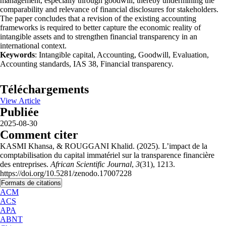
management, especially through goodwill, thereby undermining the
comparability and relevance of financial disclosures for stakeholders.
The paper concludes that a revision of the existing accounting
frameworks is required to better capture the economic reality of
intangible assets and to strengthen financial transparency in an
international context.
Keywords
: Intangible capital, Accounting, Goodwill, Evaluation,
Accounting standards, IAS 38, Financial transparency.
Téléchargements
View Article
Publiée
2025-08-30
Comment citer
KASMI Khansa, & ROUGGANI Khalid. (2025). L’impact de la
comptabilisation du capital immatériel sur la transparence financière
des entreprises.
African Scientific Journal
,
3
(31), 1213.
https://doi.org/10.5281/zenodo.17007228
Formats de citations
ACM
ACS
APA
ABNT