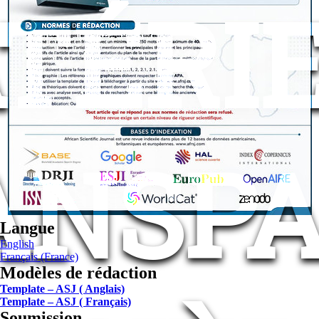
TÉRIE
ANSP
Langue
English
Français (France)
Modèles de rédaction
Template – ASJ ( Anglais)
Template – ASJ ( Français)
Soumission