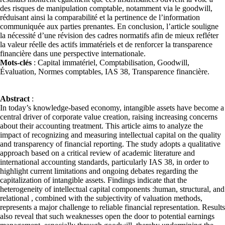
des risques de manipulation comptable, notamment via le goodwill,
réduisant ainsi la comparabilité et la pertinence de l’information
communiquée aux parties prenantes. En conclusion, l’article souligne
la nécessité d’une révision des cadres normatifs afin de mieux refléter
la valeur réelle des actifs immatériels et de renforcer la transparence
financière dans une perspective internationale.
Mots-clés
: Capital immatériel, Comptabilisation, Goodwill,
Évaluation, Normes comptables, IAS 38, Transparence financière.
Abstract
:
In today’s knowledge-based economy, intangible assets have become a
central driver of corporate value creation, raising increasing concerns
about their accounting treatment. This article aims to analyze the
impact of recognizing and measuring intellectual capital on the quality
and transparency of financial reporting. The study adopts a qualitative
approach based on a critical review of academic literature and
international accounting standards, particularly IAS 38, in order to
highlight current limitations and ongoing debates regarding the
capitalization of intangible assets. Findings indicate that the
heterogeneity of intellectual capital components :human, structural, and
relational , combined with the subjectivity of valuation methods,
represents a major challenge to reliable financial representation. Results
also reveal that such weaknesses open the door to potential earnings