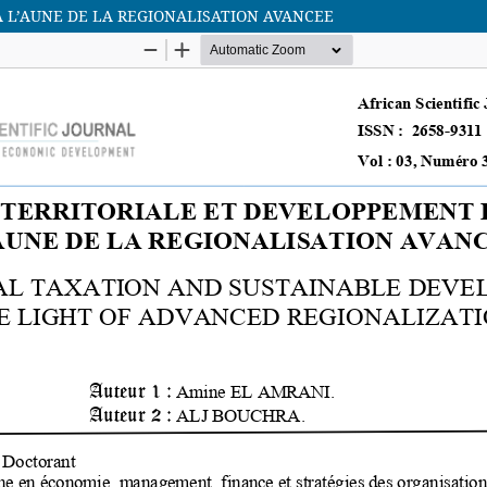
 L’AUNE DE LA REGIONALISATION AVANCEE
African Scientific Journal (ASJ)
ISSN : 2658-9311
African SJ © 2025 tous droits réservés. Developpé par
BestGest