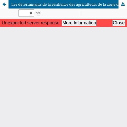
Les déterminants de la résilience des agriculteurs de la zone du Sine Saloum au Sénégal face au déficit pluviométrique
African Scientific Journal (ASJ)
ISSN : 2658-9311
African SJ © 2025 tous droits réservés. Developpé par
BestGest