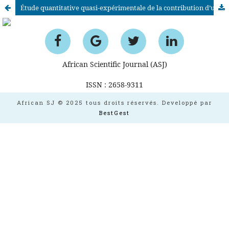
Étude quantitative quasi-expérimentale de la contribution d’un programme de méditation à la prévention primaire de la fermeture d’esprit chez des étudiants, le cas des radicalisations violentes
African Scientific Journal (ASJ)
ISSN : 2658-9311
African SJ © 2025 tous droits réservés. Developpé par
BestGest