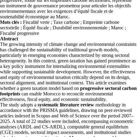
progressive, fondé sur les empreintes carbone sectorielles, représente
un instrument de gouvernance prometteur pour articuler les objectifs
environnementaux avec les exigences d’équité fiscale et de
soutenabilité économique au Maroc.
Mots clés :
Fiscalité verte ; Taxe carbone ; Empreinte carbone
sectorielle ; Équité fiscale ; Durabilité environnementale ; Maroc ;
Fiscalité progressive
Abstract
The growing intensity of climate change and environmental constraints
has challenged the sustainability of traditional growth models,
particularly in emerging economies characterized by strong sectoral
heterogeneity. In this context, green taxation has gained prominence as
a key policy instrument for internalizing environmental externalities
while supporting sustainable development. However, the effectiveness
and equity of environmental taxation critically depend on its design,
sectoral alignment, and institutional context. This article examines
whether a green taxation model based on
progressive sectoral carbon
footprints
can enable Morocco to reconcile environmental
effectiveness, fiscal equity, and economic sustainability.
The study adopts a
systematic literature review
methodology in
accordance with the PRISMA guidelines, drawing on peer-reviewed
articles indexed in Scopus and Web of Science over the period 2007–
2025. A total of 22 studies were included, encompassing econometric
analyses (ARDL and CS-ARDL), computable general equilibrium
(CGE) models, sectoral impact assessments, and institutional studies