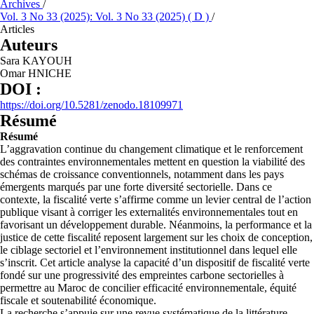
Archives
/
Vol. 3 No 33 (2025): Vol. 3 No 33 (2025) ( D )
/
Articles
Auteurs
Sara KAYOUH
Omar HNICHE
DOI :
https://doi.org/10.5281/zenodo.18109971
Résumé
Résumé
L’aggravation continue du changement climatique et le renforcement
des contraintes environnementales mettent en question la viabilité des
schémas de croissance conventionnels, notamment dans les pays
émergents marqués par une forte diversité sectorielle. Dans ce
contexte, la fiscalité verte s’affirme comme un levier central de l’action
publique visant à corriger les externalités environnementales tout en
favorisant un développement durable. Néanmoins, la performance et la
justice de cette fiscalité reposent largement sur les choix de conception,
le ciblage sectoriel et l’environnement institutionnel dans lequel elle
s’inscrit. Cet article analyse la capacité d’un dispositif de fiscalité verte
fondé sur une progressivité des empreintes carbone sectorielles à
permettre au Maroc de concilier efficacité environnementale, équité
fiscale et soutenabilité économique.
La recherche s’appuie sur une revue systématique de la littérature