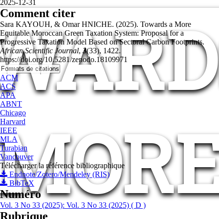
2025-12-31
Comment citer
WARD
Sara KAYOUH, & Omar HNICHE. (2025). Towards a More
Equitable Moroccan Green Taxation System: Proposal for a
Progressive Taxation Model Based on Sectoral Carbon Footprints.
African Scientific Journal
,
3
(33), 1422.
https://doi.org/10.5281/zenodo.18109971
Formats de citations
ACM
ACS
APA
ABNT
Chicago
MOR
Harvard
IEEE
MLA
Turabian
Vancouver
Télécharger la référence bibliographique
Endnote/Zotero/Mendeley (RIS)
BibTeX
Numéro
Vol. 3 No 33 (2025): Vol. 3 No 33 (2025) ( D )
Rubrique