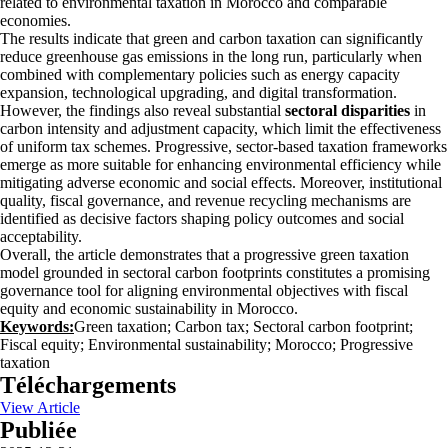
related to environmental taxation in Morocco and comparable
economies.
The results indicate that green and carbon taxation can significantly
reduce greenhouse gas emissions in the long run, particularly when
combined with complementary policies such as energy capacity
expansion, technological upgrading, and digital transformation.
However, the findings also reveal substantial
sectoral disparities
in
carbon intensity and adjustment capacity, which limit the effectiveness
of uniform tax schemes. Progressive, sector-based taxation frameworks
emerge as more suitable for enhancing environmental efficiency while
mitigating adverse economic and social effects. Moreover, institutional
quality, fiscal governance, and revenue recycling mechanisms are
identified as decisive factors shaping policy outcomes and social
acceptability.
Overall, the article demonstrates that a progressive green taxation
model grounded in sectoral carbon footprints constitutes a promising
governance tool for aligning environmental objectives with fiscal
equity and economic sustainability in Morocco.
Keywords:
Green taxation; Carbon tax; Sectoral carbon footprint;
Fiscal equity; Environmental sustainability; Morocco; Progressive
taxation
Téléchargements
View Article
Publiée