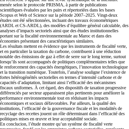
menée selon le protocole PRISMA, à partir de publications
scientifiques évaluées par les pairs et répertoriées dans les bases
Scopus et Web of Science sur la période 2007–2025. Vingt-deux
études ont été sélectionnées, incluant des travaux économétriques
(ARDL et CS-ARDL), des modèles d’équilibre général calculable, des
analyses d’impacts sectoriels ainsi que des études institutionnelles
portant sur la fiscalité environnementale au Maroc et dans des
économies présentant des caractéristiques similaires.
Les résultats mettent en évidence que les instruments de fiscalité verte,
et en particulier la taxation du carbone, contribuent à une réduction
notable des émissions de gaz à effet de serre sur le long terme, surtout
lorsqu’ils sont accompagnés de politiques complémentaires telles que
le renforcement des capacités énergétiques, l’innovation technologique
et la transition numérique. Toutefois, l’analyse souligne l’existence de
fortes hétérogénéités sectorielles en termes d’intensité carbone et de
capacités d’adaptation, limitant ainsi l’efficacité des mécanismes
fiscaux uniformes. À cet égard, des dispositifs de taxation progressive
différenciés par secteur apparaissent plus pertinents pour améliorer la
performance environnementale tout en réduisant les impacts
économiques et sociaux défavorables. Par ailleurs, la qualité des
institutions, l’efficacité de la gouvernance fiscale et les modalités de
recyclage des recettes jouent un rôle déterminant dans l’efficacité des
politiques mises en œuvre et leur acceptabilité sociale.
En conclucion, l’étude montre qu’un système de fiscalité verte