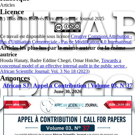
UITA
Articles
Licence
(c) Tous droits réservés African Scientific Journal 2025
Ce travail est disponible sous licence
Creative Commons Attribution -
Pas d'Utilisation Commerciale - Pas de Modification 4.0 International
.
Articles les plus lus par le même auteur ou la même
autrice
Houda Hanaty, Badre Eddine Chegri, Omar Hniche,
Towards a
ROC
conceptual model of an effective internal audit in the public sector
,
African Scientific Journal: Vol. 3 No 18 (2023)
Annonces
African SJ | Appel à Contribution | Volume 03, N°37
June 30, 2026