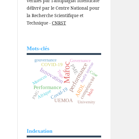
vérifiés par l'antiplagiat Ithenticate
délivré par le Centre National pour
la Recherche Scientifique et
Technique -
CNRST
Mots-clés
gouvernance
Governance
Audit interne
Maroc
performance
COVID-19
PME
Innovation
V
Togo
Crise
Morocco
compétitivité
ARDL
Performance
Covid-19
Mali
Afrique
PMG
UEMOA
University
Indexation