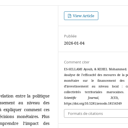
View Article
Publiée
2026-01-04
Comment citer
ES-SELLAMI Ayoub, & KEHEL Mohammed. (
Analyse de l’efficacité des mesures de la p
monétaire sur le financement des p
d’investissement au niveau local : c
collectivités territoriales marocaines
relation entre la politique
Scientific Journal
,
3
(33), 
tissement au niveau des
https://doi.org/10.5281/zenodo.18154349
se à expliquer comment ces
Formats de citations
écisions monétaires. Plus
mprendre l’impact des