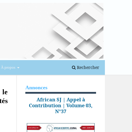
Se connecter
Rechercher
À propos
Annonces
 le
African SJ | Appel à
tés
Contribution | Volume 03,
N°37