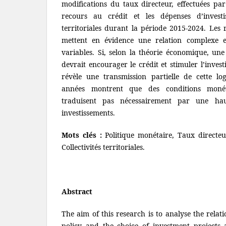
modifications du taux directeur, effectuées pa
recours au crédit et les dépenses d’investis
territoriales durant la période 2015-2024. Les 
mettent en évidence une relation complexe e
variables. Si, selon la théorie économique, une
devrait encourager le crédit et stimuler l’inves
révèle une transmission partielle de cette log
années montrent que des conditions monét
traduisent pas nécessairement par une hau
investissements.
Mots clés :
Politique monétaire, Taux directeu
Collectivités territoriales.
Abstract
The aim of this research is to analyse the rela
policy and the choice of investment projects