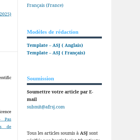
Français (France)
(2025)
Modèles de rédaction
Template – ASJ ( Anglais)
Template – ASJ ( Français)
ntific
Soumission
Soumettre votre article par E-
mail
submit@afrsj.com
icence
- Pas
as de
Tous les articles soumis à
ASJ
sont