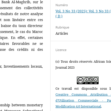
r Bank Al-Maghrib, sur le
Numéro
sement des collectivités
Vol. 3 No 33 (2025): Vol. 3 No 33 
résultats de notre analyse
( D )
t non linéaire entre ces
 baisse du taux directeur
Rubrique
tissement, le cas du Maroc
Articles
ique. En effet, certaines
aires favorables ne se
sse des crédits ni des
Licence
(c) Tous droits réservés African Scie
r, Investissements locaux,
Journal 2025
Ce travail est disponible sous l
Creative Commons Attribution 
d'Utilisation Commerciale - P
tionship between monetary
Modification 4.0 International
.
 at Moroccan Subnational