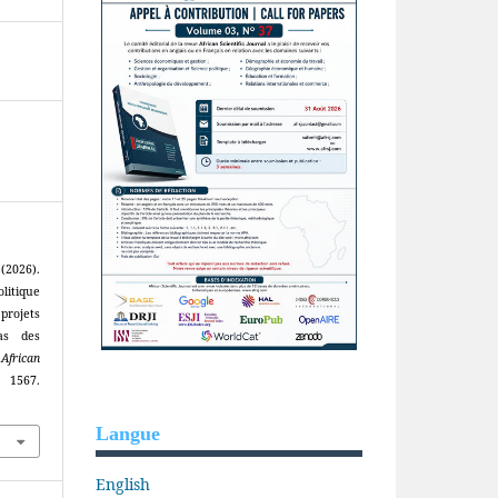
2026).
olitique
rojets
as des
.
African
1567.
Langue
English