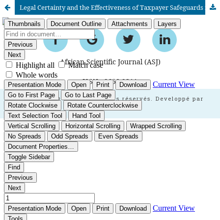
Legal Certainty and the Effectiveness of Taxpayer Safeguards in Tax Audits: An Exploratory Qualitative Study in Morocco
African Scientific Journal (ASJ)
ISSN : 2658-9311
African SJ © 2025 tous droits réservés. Developpé par
BestGest