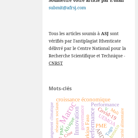
Soumettre votre article par E-mail
submit@afrsj.com
Tous les articles soumis à
ASJ
sont
vérifiés par l'antiplagiat Ithenticate
délivré par le Centre National pour la
Recherche Scientifique et Technique -
CNRST
Mots-clés
croissance économique
Maroc
Performance
réseaux sociaux
changement climatique
gouvernance
Covid-19
V
Innovation
Mali
performance
Sécurité alimentaire
UEMOA
Burkina Faso
Afrique
PME
Morocco
Togo
PMG
ARDL
Crise