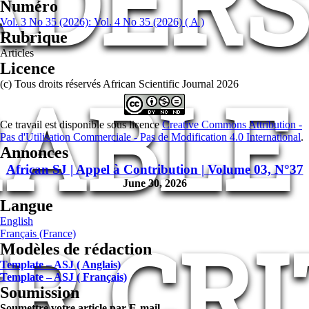
ADERS
Numéro
Vol. 3 No 35 (2026): Vol. 4 No 35 (2026) ( A )
Rubrique
Articles
Licence
ABLE 
(c) Tous droits réservés African Scientific Journal 2026
Ce travail est disponible sous licence
Creative Commons Attribution -
Pas d'Utilisation Commerciale - Pas de Modification 4.0 International
.
Annonces
African SJ | Appel à Contribution | Volume 03, N°37
June 30, 2026
Langue
English
R CR
Français (France)
Modèles de rédaction
Template – ASJ ( Anglais)
Template – ASJ ( Français)
Soumission
Soumettre votre article par E-mail