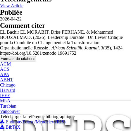
View Article
Publiée
2026-04-22
Comment citer
EL Bachir EL MORABIT, Driss FERHANE, & Mohammed
BOUZALMAD. (2026). Leadership Durable : Un Levier Critique
pour la Conduite du Changement et la Transformation
Organisationnelle Réussie .
African Scientific Journal
,
3
(35), 1424.
https://doi.org/10.5281/zenodo.19691752
Formats de citations
ACM
ACS
APA
ABNT
Chicago
Harvard
IEEE
MLA
Turabian
Vancouver
Télécharger la référence bibliographique
Endnote/Zotero/Mendeley (RIS)
BibTeX