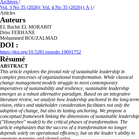
Archives
/
Vol. 3 No 35 (2026): Vol. 4 No 35 (2026) ( A )
/
Articles
Auteurs
EL Bachir EL MORABIT
Driss FERHANE
Mohammed BOUZALMAD
DOI :
https://doi.org/10.5281/zenodo.19691752
Résumé
ABSTRACT
This article explores the pivotal role of sustainable leadership in
complex processes of organizational transformation. While classical
change management models struggle to meet contemporary
imperatives of sustainability and resilience, sustainable leadership
emerges as a robust alternative paradigm. Based on an integrative
literature review, we analyze how leadership anchored in the long-term
vision, ethics and stakeholder consideration facilitates not only the
adoption of change, but also its lasting anchoring. We propose a
conceptual framework linking the dimensions of sustainable leadership
("Honeybee" model) to the critical phases of transformation. The
article emphasizes that the success of a transformation no longer
depends solely on operational efficiency, but on the leader’s ability to
generate meaning and shared value.