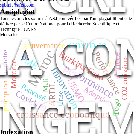
submit@afrsj.com
Antiplagiat
Tous les articles soumis à
ASJ
sont vérifiés par l'antiplagiat Ithenticate
délivré par le Centre National pour la Recherche Scientifique et
LA CO
Technique -
CNRST
Mots-clés
gouvernance
COVID-19
Maroc
Burkina Faso
Territoire
Performance
Afrique
PME
CO2 emissions
Morocco
V
performance
Innovation
UEMOA
Mali
perception
ARDL
Pauvreté
Adoption
ANGEM
Covid-19
Crise
Togo
croissance économique
Indexation