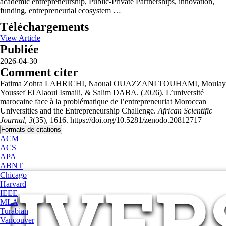
academic entrepreneurship, Public-Private Partnerships, innovation,
funding, entrepreneurial ecosystem …
Téléchargements
View Article
Publiée
2026-04-30
Comment citer
Fatima Zohra LAHRICHI, Naoual OUAZZANI TOUHAMI, Moulay
Youssef El Alaoui Ismaili, & Salim DABA. (2026). L’université
marocaine face à la problématique de l’entrepreneuriat Moroccan
Universities and the Entrepreneurship Challenge.
African Scientific
Journal
,
3
(35), 1616. https://doi.org/10.5281/zenodo.20812717
Formats de citations
ACM
ACS
APA
ABNT
NIVER
Chicago
Harvard
IEEE
MLA
Turabian
Vancouver