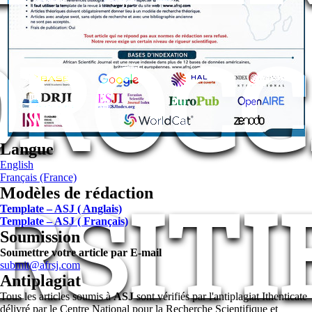
ROC
Langue
English
Français (France)
RSITI
Modèles de rédaction
Template – ASJ ( Anglais)
Template – ASJ ( Français)
Soumission
Soumettre votre article par E-mail
submit@afrsj.com
Antiplagiat
Tous les articles soumis à
ASJ
sont vérifiés par l'antiplagiat Ithenticate
délivré par le Centre National pour la Recherche Scientifique et