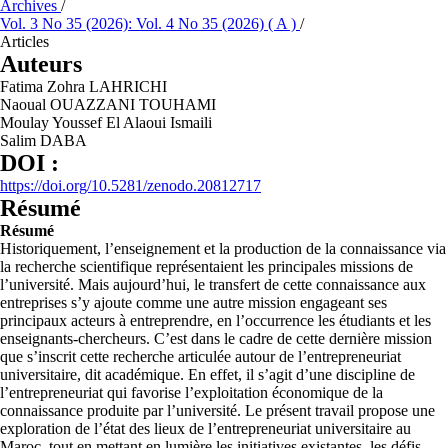
Archives
/
Vol. 3 No 35 (2026): Vol. 4 No 35 (2026) ( A )
/
Articles
Auteurs
Fatima Zohra LAHRICHI
Naoual OUAZZANI TOUHAMI
Moulay Youssef El Alaoui Ismaili
Salim DABA
DOI :
https://doi.org/10.5281/zenodo.20812717
Résumé
Résumé
Historiquement, l’enseignement et la production de la connaissance via
la recherche scientifique représentaient les principales missions de
l’université. Mais aujourd’hui, le transfert de cette connaissance aux
entreprises s’y ajoute comme une autre mission engageant ses
principaux acteurs à entreprendre, en l’occurrence les étudiants et les
enseignants-chercheurs. C’est dans le cadre de cette dernière mission
que s’inscrit cette recherche articulée autour de l’entrepreneuriat
universitaire, dit académique. En effet, il s’agit d’une discipline de
l’entrepreneuriat qui favorise l’exploitation économique de la
connaissance produite par l’université. Le présent travail propose une
exploration de l’état des lieux de l’entrepreneuriat universitaire au
Maroc, tout en mettant en lumière les initiatives existantes, les défis