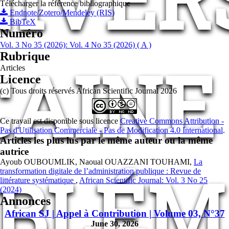
Télécharger la référence bibliographique
Endnote/Zotero/Mendeley (RIS)
BibTeX
Numéro
Vol. 3 No 35 (2026): Vol. 4 No 35 (2026) ( A )
Rubrique
AINE 
Articles
Licence
(c) Tous droits réservés African Scientific Journal 2026
Ce travail est disponible sous licence
Creative Commons Attribution -
Pas d'Utilisation Commerciale - Pas de Modification 4.0 International
.
Articles les plus lus par le même auteur ou la même
autrice
Ayoub OUBOUMLIK, Naoual OUAZZANI TOUHAMI,
La
OBLÉM
transformation digitale de l’administration publique : Revue de
littérature systématique
,
African Scientific Journal: Vol. 3 No 25
(2024)
Annonces
African SJ | Appel à Contribution | Volume 03, N°37
June 30, 2026