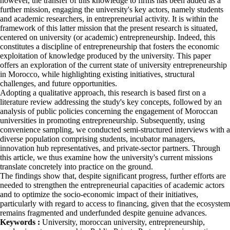
however, the transfer of this knowledge to firms has been added as a
further mission, engaging the university's key actors, namely students
and academic researchers, in entrepreneurial activity. It is within the
framework of this latter mission that the present research is situated,
centered on university (or academic) entrepreneurship. Indeed, this
constitutes a discipline of entrepreneurship that fosters the economic
exploitation of knowledge produced by the university. This paper
offers an exploration of the current state of university entrepreneurship
in Morocco, while highlighting existing initiatives, structural
challenges, and future opportunities.
Adopting a qualitative approach, this research is based first on a
literature review addressing the study's key concepts, followed by an
analysis of public policies concerning the engagement of Moroccan
universities in promoting entrepreneurship. Subsequently, using
convenience sampling, we conducted semi-structured interviews with a
diverse population comprising students, incubator managers,
innovation hub representatives, and private-sector partners. Through
this article, we thus examine how the university's current missions
translate concretely into practice on the ground.
The findings show that, despite significant progress, further efforts are
needed to strengthen the entrepreneurial capacities of academic actors
and to optimize the socio-economic impact of their initiatives,
particularly with regard to access to financing, given that the ecosystem
remains fragmented and underfunded despite genuine advances.
Keywords :
University, moroccan university, entrepreneurship,