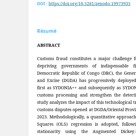
DOI :
https://doi.org/10.5281/zenodo.19973935
Résumé
ABSTRACT
Customs fraud constitutes a major challenge f
depriving governments of indispensable fi
Democratic Republic of Congo (DRC), the Gener
and Excise (DGDA) has progressively deploy
first as SYDONIA++ and subsequently as SYDO
customs processing and strengthen the detectio
study analyzes the impact of this technological 
customs disputes opened at DGDA/Oriental Provi
2023. Methodologically, a quantitative approac
Squares (OLS) regression is adopted, followin
stationarity using the Augmented Dickey