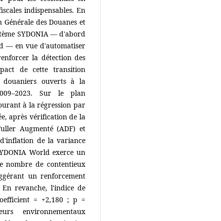
iscales indispensables. En
n Générale des Douanes et
ystème SYDONIA — d'abord
d — en vue d'automatiser
enforcer la détection des
pact de cette transition
 douaniers ouverts à la
2009–2023. Sur le plan
urant à la régression par
, après vérification de la
-Fuller Augmenté (ADF) et
 d'inflation de la variance
e SYDONIA World exerce un
r le nombre de contentieux
suggérant un renforcement
. En revanche, l'indice de
(coefficient = +2,180 ; p =
teurs environnementaux