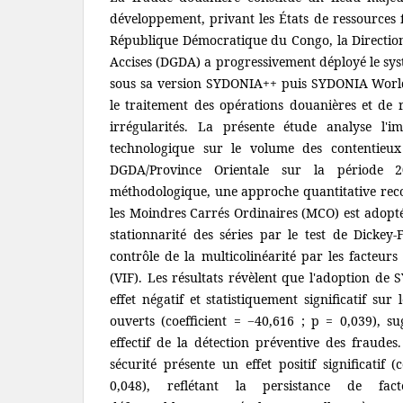
développement, privant les États de ressources f
République Démocratique du Congo, la Directio
Accises (DGDA) a progressivement déployé le s
sous sa version SYDONIA++ puis SYDONIA Worl
le traitement des opérations douanières et de r
irrégularités. La présente étude analyse l'im
technologique sur le volume des contentieux
DGDA/Province Orientale sur la période 
méthodologique, une approche quantitative reco
les Moindres Carrés Ordinaires (MCO) est adoptée
stationnarité des séries par le test de Dickey
contrôle de la multicolinéarité par les facteurs
(VIF). Les résultats révèlent que l'adoption d
effet négatif et statistiquement significatif su
ouverts (coefficient = −40,616 ; p = 0,039), 
effectif de la détection préventive des fraudes
sécurité présente un effet positif significatif 
0,048), reflétant la persistance de fac