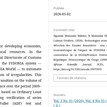
Publiée
2026-05-02
Comment citer
Ngomba Mulumba Bibiche, & Mulumba N
Luboya Frédéric. (2026). Technologies avan
or developing economies,
détection des fraudes douanières : une 
économétrique de l’impact de SYDONIA 
scal resources. In the
contentieux de la DGDA/Province Orien
al Directorate of Customs
République Démocratique du Congo (2009
ed the SYDONIA system —
African Scientific Journal
,
3
(35),
NIA World — to automate
https://doi.org/10.5281/zenodo.19973935
n of irregularities. This
Formats de citations
transition on the volume of
nce over the period 2009–
h based on Ordinary Least
Numéro
g verification of series
Vol. 3 No 35 (2026): Vol. 4 No 35 
-Fuller (ADF) test and
( A )