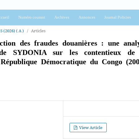
cueil
Numéro courant
Archives
Annonces
Journal Policies
5 (2026) ( A )
/
Articles
ection des fraudes douanières : une anal
 de SYDONIA sur les contentieux de
 République Démocratique du Congo (20
View Article