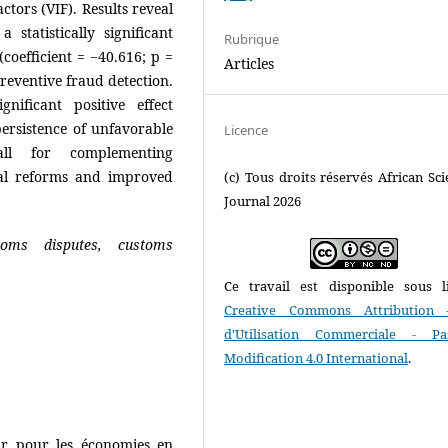
actors (VIF). Results reveal
tatistically significant
Rubrique
coefficient = −40.616; p =
Articles
preventive fraud detection.
nificant positive effect
 persistence of unfavorable
Licence
all for complementing
nal reforms and improved
(c) Tous droits réservés African Scie
Journal 2026
oms disputes, customs
Ce travail est disponible sous l
Creative Commons Attribution 
d'Utilisation Commerciale - P
Modification 4.0 International
.
ur pour les économies en