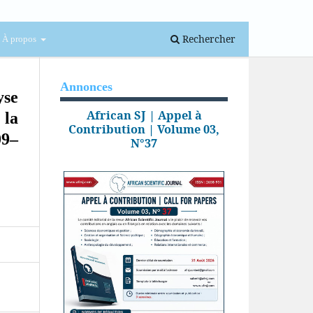
Se connecter
Rechercher
À propos
Annonces
yse
African SJ | Appel à
 la
Contribution | Volume 03,
09–
N°37