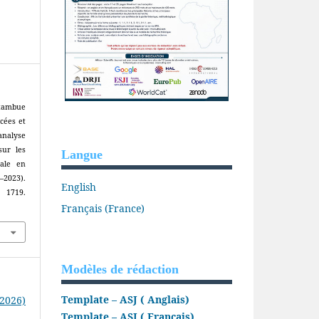
tambue
cées et
analyse
sur les
Langue
tale en
–2023).
English
 1719.
Français (France)
Modèles de rédaction
Template – ASJ ( Anglais)
(2026)
Template – ASJ ( Français)