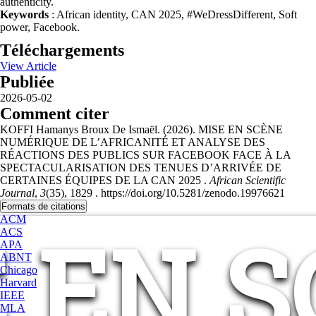
authenticity.
Keywords
: African identity, CAN 2025, #WeDressDifferent, Soft
power, Facebook.
Téléchargements
View Article
Publiée
2026-05-02
Comment citer
KOFFI Hamanys Broux De Ismaël. (2026). MISE EN SCÈNE
NUMÉRIQUE DE L’AFRICANITÉ ET ANALYSE DES
RÉACTIONS DES PUBLICS SUR FACEBOOK FACE À LA
SPECTACULARISATION DES TENUES D’ARRIVÉE DE
CERTAINES ÉQUIPES DE LA CAN 2025 .
African Scientific
Journal
,
3
(35), 1829 . https://doi.org/10.5281/zenodo.19976621
Formats de citations
ACM
 EN 
ACS
APA
ABNT
Chicago
Harvard
IEEE
MLA