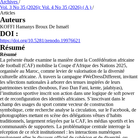
Archives
/
Vol. 3 No 35 (2026): Vol. 4 No 35 (2026) ( A )
/
Articles
Auteurs
KOFFI Hamanys Broux De Ismaël
DOI :
https://doi.org/10.5281/zenodo.19976621
Résumé
Résumé
La présente étude examine la manière dont la Confédération africaine
de football (CAF) mobilise la Coupe d'Afrique des Nations 2025,
organisée au Maroc, comme levier de valorisation de la diversité
culturelle africaine. À travers la campagne #WeDressDifferent, invitant
les sélections nationales à arborer des tenues inspirées de leurs
patrimoines textiles (boubous, Faso Dan Fani, kente, jalabiyas),
l’institution sportive inscrit son action dans une logique de soft power
et de reconfiguration des identités africaines. S’inscrivant dans le
champ des usages du sport comme vecteur de construction
symbolique, cette recherche analyse la circulation, sur le Facebook, de
photographies mettant en scène des délégations vêtues d’habits
traditionnels, largement relayées par la CAF, les médias sportifs et les
communautés de supporters. La problématique centrale interroge la
réception de ce récit institutionnel : les interactions numériques
prolongent-elles le discours officiel de cohésion et de diversité, ou