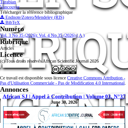
Turabian
Vancouver
Télécharger la référence bibliographique
Endnote/Zotero/Mendeley (RIS)
ÉRIQU
BibTeX
Numéro
Vol. 3 No 35 (2026): Vol. 4 No 35 (2026) ( A )
Rubrique
Articles
Licence
(c) Tous droits réservés African Scientific Journal 2026
Ce travail est disponible sous licence
Creative Commons Attribution -
ICAN
Pas d'Utilisation Commerciale - Pas de Modification 4.0 International
.
Annonces
African SJ | Appel à Contribution | Volume 03, N°37
June 30, 2026