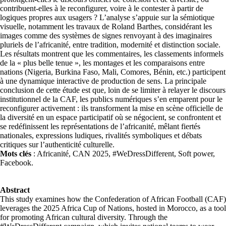
contribuent-elles à le reconfigurer, voire à le contester à partir de
logiques propres aux usagers ? L’analyse s’appuie sur la sémiotique
visuelle, notamment les travaux de Roland Barthes, considérant les
images comme des systèmes de signes renvoyant à des imaginaires
pluriels de l’africanité, entre tradition, modernité et distinction sociale.
Les résultats montrent que les commentaires, les classements informels
de la « plus belle tenue », les montages et les comparaisons entre
nations (Nigeria, Burkina Faso, Mali, Comores, Bénin, etc.) participent
à une dynamique interactive de production de sens. La principale
conclusion de cette étude est que, loin de se limiter à relayer le discours
institutionnel de la CAF, les publics numériques s’en emparent pour le
reconfigurer activement : ils transforment la mise en scène officielle de
la diversité en un espace participatif où se négocient, se confrontent et
se redéfinissent les représentations de l’africanité, mêlant fiertés
nationales, expressions ludiques, rivalités symboliques et débats
critiques sur l’authenticité culturelle.
Mots clés
: Africanité, CAN 2025, #WeDressDifferent, Soft power,
Facebook.
Abstract
This study examines how the Confederation of African Football (CAF)
leverages the 2025 Africa Cup of Nations, hosted in Morocco, as a tool
for promoting African cultural diversity. Through the