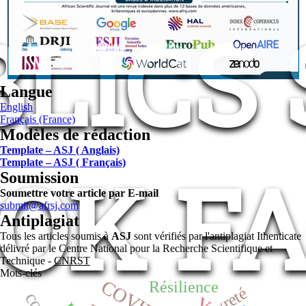
LICS
Langue
English
Français (France)
Modèles de rédaction
Template – ASJ ( Anglais)
OK FA
Template – ASJ ( Français)
Soumission
Soumettre votre article par E-mail
submit@afrsj.com
Antiplagiat
Tous les articles soumis à
ASJ
sont vérifiés par l'antiplagiat Ithenticate
délivré par le Centre National pour la Recherche Scientifique et
Technique -
CNRST
Mots-clés
Résilience
V