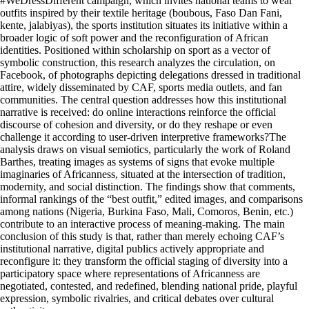
#WeDressDifferent campaign, which invites national teams to wear
outfits inspired by their textile heritage (boubous, Faso Dan Fani,
kente, jalabiyas), the sports institution situates its initiative within a
broader logic of soft power and the reconfiguration of African
identities. Positioned within scholarship on sport as a vector of
symbolic construction, this research analyzes the circulation, on
Facebook, of photographs depicting delegations dressed in traditional
attire, widely disseminated by CAF, sports media outlets, and fan
communities. The central question addresses how this institutional
narrative is received: do online interactions reinforce the official
discourse of cohesion and diversity, or do they reshape or even
challenge it according to user-driven interpretive frameworks?The
analysis draws on visual semiotics, particularly the work of Roland
Barthes, treating images as systems of signs that evoke multiple
imaginaries of Africanness, situated at the intersection of tradition,
modernity, and social distinction. The findings show that comments,
informal rankings of the “best outfit,” edited images, and comparisons
among nations (Nigeria, Burkina Faso, Mali, Comoros, Benin, etc.)
contribute to an interactive process of meaning-making. The main
conclusion of this study is that, rather than merely echoing CAF’s
institutional narrative, digital publics actively appropriate and
reconfigure it: they transform the official staging of diversity into a
participatory space where representations of Africanness are
negotiated, contested, and redefined, blending national pride, playful
expression, symbolic rivalries, and critical debates over cultural