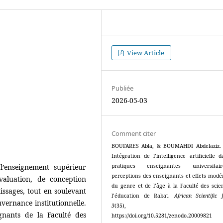
View Article
Publiée
2026-05-03
Comment citer
BOUFARES Abla, & BOUMAHDI Abdelaziz. 
Intégration de l’intelligence artificielle 
s l’enseignement supérieur
pratiques enseignantes universita
perceptions des enseignants et effets modé
valuation, de conception
du genre et de l’âge à la Faculté des scie
sages, tout en soulevant
l’éducation de Rabat.
African Scientific 
vernance institutionnelle.
3
(35), 193
gnants de la Faculté des
https://doi.org/10.5281/zenodo.20009821