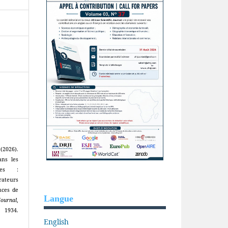
(2026).
dans les
ires :
rateurs
nces de
Langue
Journal
,
4.
English