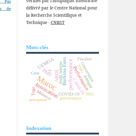
vérifiés par l'antiplagiat Ithenticate
- Pas
délivré par le Centre National pour
as de
la Recherche Scientifique et
Technique -
CNRST
Mots-clés
UEMOA
Fiscalité
Burkina Faso
performance
Gouvernance
Audit interne
PMG
Performance
PME
V
ARDL
Crise
Maroc
Afrique
Covid-19
Innovation
Togo
Morocco
COVID-19
Mali
gouvernance
perception
Indexation