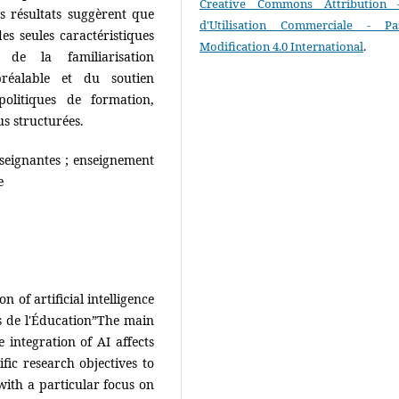
Creative Commons Attribution 
es résultats suggèrent que
d'Utilisation Commerciale - P
s seules caractéristiques
Modification 4.0 International
.
 de la familiarisation
préalable et du soutien
politiques de formation,
s structurées.
enseignantes ; enseignement
e
 of artificial intelligence
es de l'Éducation”The main
 integration of AI affects
fic research objectives to
 with a particular focus on