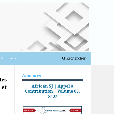
Se connecter
Rechercher
À propos
Annonces
tes
African SJ | Appel à
 et
Contribution | Volume 03,
N°37