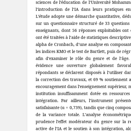
sciences de l’éducation de l’Université Moham
l’introduction de l’IA dans leurs pratiques ens
L’étude adopte une démarche quantitative, déduc
sur un questionnaire structuré de 33 questions
enseignants, dont 56 réponses exploitables ont 
ont été traitées à l’aide de statistiques descriptive
alpha de Cronbach, d’une analyse en composante
les indices KMO et le test de Bartlett, puis de ré
afin d’examiner le rôle du genre et de l’âge.
évidence une ouverture globalement favor
répondants se déclarent disposés à l’utiliser da
la correction des travaux, et 69 % soutiennen
encouragement dans l’enseignement supérieur, m
institution insuffisamment dotée en ressource
intégration. Par ailleurs, l’instrument prése
satisfaisante (α = 0,739), tandis que cinq compo
de la variance totale. L’analyse économétriqu
prudence l’effet modérateur du genre sur la rel
active de l’IA et le soutien à son intégration, a