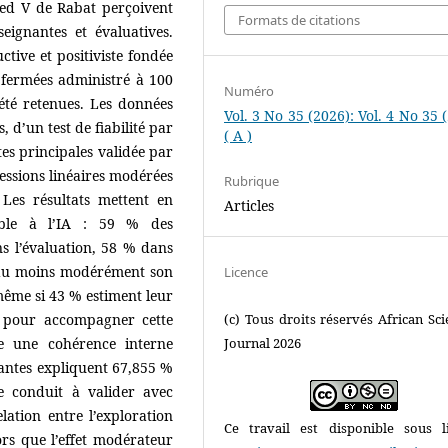
med V de Rabat perçoivent
Formats de citations
eignantes et évaluatives.
tive et positiviste fondée
 fermées administré à 100
Numéro
été retenues. Les données
Vol. 3 No 35 (2026): Vol. 4 No 35 
s, d’un test de fiabilité par
( A )
s principales validée par
gressions linéaires modérées
Rubrique
 Les résultats mettent en
Articles
able à l’IA : 59 % des
ns l’évaluation, 58 % dans
t au moins modérément son
Licence
ême si 43 % estiment leur
s pour accompagner cette
(c) Tous droits réservés African Scie
nte une cohérence interne
Journal 2026
santes expliquent 67,855 %
e conduit à valider avec
ation entre l’exploration
Ce travail est disponible sous l
lors que l’effet modérateur