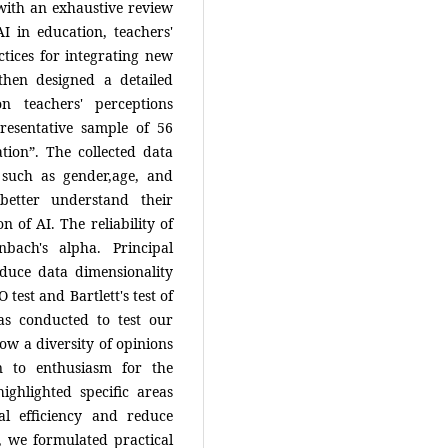
with an exhaustive review
AI in education, teachers'
ctices for integrating new
then designed a detailed
on teachers' perceptions
resentative sample of 56
tion”. The collected data
 such as gender,age, and
better understand their
n of AI. The reliability of
bach's alpha. Principal
duce data dimensionality
test and Bartlett's test of
was conducted to test our
ow a diversity of opinions
n to enthusiasm for the
highlighted specific areas
l efficiency and reduce
, we formulated practical