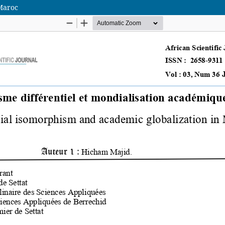
 Maroc
African Scientific Journal (ASJ)
ISSN : 2658-9311
African SJ © 2025 tous droits réservés. Developpé par
BestGest