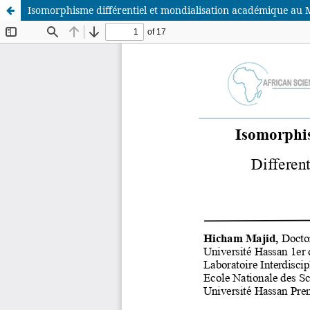
Isomorphisme différentiel et mondialisation académique au