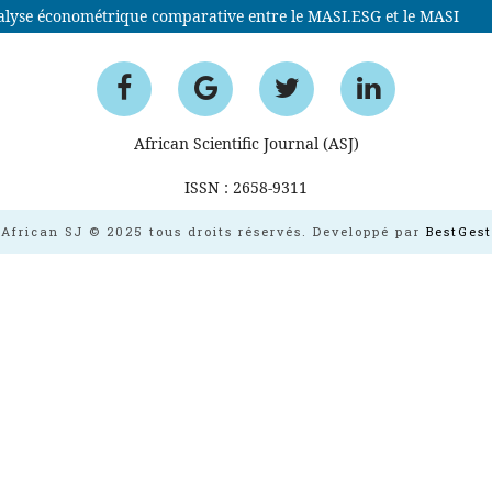
nalyse économétrique comparative entre le MASI.ESG et le MASI
African Scientific Journal (ASJ)
ISSN : 2658-9311
African SJ © 2025 tous droits réservés. Developpé par
BestGest