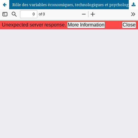
Rôle des variables économiques, technologiques et psychologiques dans l’intention entrepreneuriale en e-commerce au Maroc : cas des jeunes porteurs de projets de la région Souss-Massa
African Scientific Journal (ASJ)
ISSN : 2658-9311
African SJ © 2025 tous droits réservés. Developpé par
BestGest