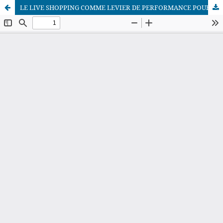
LE LIVE SHOPPING COMME LEVIER DE PERFORMANCE POUR LES PETITS COMMERCES MAROCAINS : ETUDE QUALITATIVE MENEE A AGADIR
African Scientific Journal (ASJ)
ISSN : 2658-9311
African SJ © 2025 tous droits réservés. Developpé par
BestGest