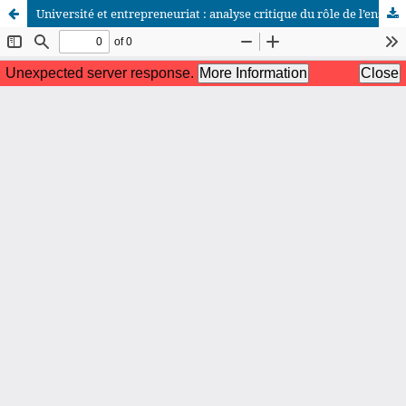
Université et entrepreneuriat : analyse critique du rôle de l’enseignement supérieur dans la formation de l’esprit entrepreneurial au Maroc
African Scientific Journal (ASJ)
ISSN : 2658-9311
African SJ © 2025 tous droits réservés. Developpé par
BestGest