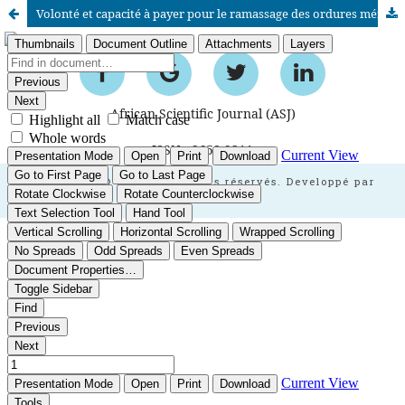
Volonté et capacité à payer pour le ramassage des ordures ménagères et facteurs associés : cas de la banlieue dakaroise (Sénégal)
African Scientific Journal (ASJ)
ISSN : 2658-9311
African SJ © 2025 tous droits réservés. Developpé par
BestGest