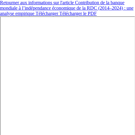
Retourner aux informations sur l'article
Contribution de la banque
mondiale à l’indépendance économique de la RDC (2014–2024) : une
analyse empirique
Télécharger
Télécharger le PDF