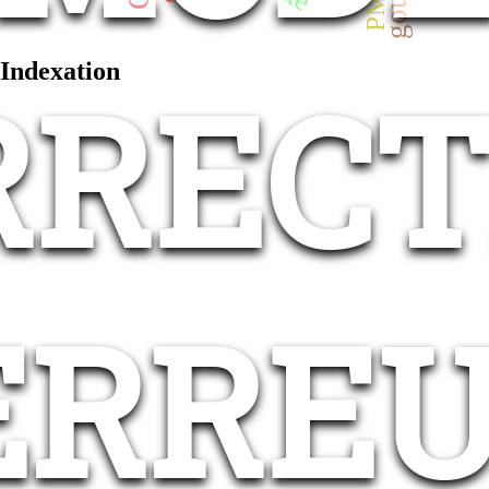
PMG
Indexation
RRECT
ERRE