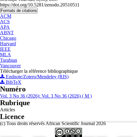
https://doi.org/10.5281/zenodo.20510511
Formats de citations
ACM
ACS
APA
ABNT
Chicago
Harvard
IEEE
MLA
Turabian
Vancouver
Télécharger la référence bibliographique
Endnote/Zotero/Mendeley (RIS)
BibTeX
Numéro
Vol. 3 No 36 (2026): Vol. 3 No 36 (2026) ( M )
Rubrique
Articles
Licence
(c) Tous droits réservés African Scientific Journal 2026