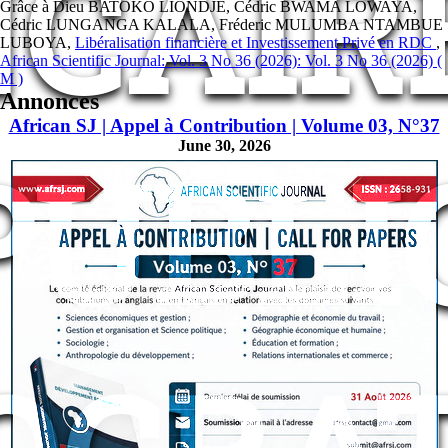
CAIR
Grâce à Dieu BATOKO LIONDJE, Cédric BWAMA LOWAYA,
Cédric LUNGANGA KALALA, Fréderic MULUMBA NTAMBUE
LUBOYA,
Libéralisation financière et Investissement Privé en RDC
,
African Scientific Journal: Vol. 3 No 36 (2026): Vol. 3 No 36 (2026) (
M )
Annonces
African SJ | Appel à Contribution | Volume 03, N°37
June 30, 2026
PUBLI