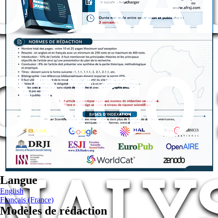
OCRAT
ONGO 
NALY
Langue
English
Français (France)
Modèles de rédaction