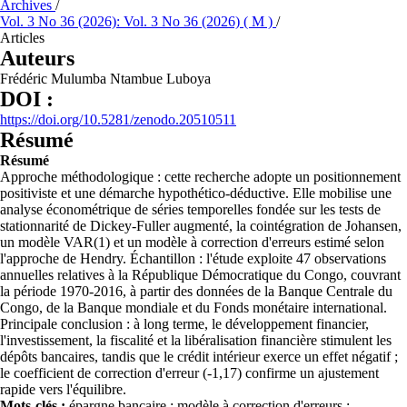
Archives
/
Vol. 3 No 36 (2026): Vol. 3 No 36 (2026) ( M )
/
Articles
Auteurs
Frédéric Mulumba Ntambue Luboya
DOI :
https://doi.org/10.5281/zenodo.20510511
Résumé
Résumé
Approche méthodologique : cette recherche adopte un positionnement
positiviste et une démarche hypothético-déductive. Elle mobilise une
analyse économétrique de séries temporelles fondée sur les tests de
stationnarité de Dickey-Fuller augmenté, la cointégration de Johansen,
un modèle VAR(1) et un modèle à correction d'erreurs estimé selon
l'approche de Hendry. Échantillon : l'étude exploite 47 observations
annuelles relatives à la République Démocratique du Congo, couvrant
la période 1970-2016, à partir des données de la Banque Centrale du
Congo, de la Banque mondiale et du Fonds monétaire international.
Principale conclusion : à long terme, le développement financier,
l'investissement, la fiscalité et la libéralisation financière stimulent les
dépôts bancaires, tandis que le crédit intérieur exerce un effet négatif ;
le coefficient de correction d'erreur (-1,17) confirme un ajustement
rapide vers l'équilibre.
Mots-clés :
épargne bancaire ; modèle à correction d'erreurs ;