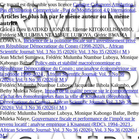
ERMIN
Ce travail est disponible sous licence
Creative Commons Attribution -
Pas d'Utilisation Commerciale - Pas de Modification 4.0 International
.
Articles les plus lus par le même auteur ou la même
autrice
Grâce à Dieu BATOKO LIONDJE, Etienne KITOKO LISOMBO,
Fréderic MULUMBA NTAMBUE LUBOYA, Cédric BWAMA
LOWAYA,
Incidence de la politique fiscale sur l’investissement privé
en République Démocratique du Congo (1998-2020).
,
African
Scientific Journal: Vol. 3 No 35 (2026): Vol. 3 No 35 (2026) ( M )
L'ÉPA
Jean Michel Suminwa, Frédéric Mulumba Ntambue Luboya, Monique
Kabongo Bafue ,
Policy-mix et stabilité macroéconomique en
République Démocratique du Congo : une analyse économétrique sur
la période 1990–2024
,
African Scientific Journal: Vol. 3 No 36
(2026): Vol. 3 No 36 (2026) ( M )
Frédéric Mulumba Ntambue Luboya, Jacqueline Bibola Kalombo,
Bethy Muleka Ndaye,
Impact de la qualité perçue sur le comportement
d’achat des consommateurs dans la ville de Kisangani (République
Démocratique du Congo)
,
African Scientific Journal: Vol. 3 No 36
(2026): Vol. 3 No 36 (2026) ( M )
Frédéric Mulumba Ntambue Luboya, Monique Kabongo Bafue, Bethy
Muleka Ndaye,
Gouvernance fiscale et performance de l’impôt sur le
revenu locatif : analyse empirique à Kisangani (RDC), 1994–2023
,
African Scientific Journal: Vol. 3 No 36 (2026): Vol. 3 No 36 (2026) (
M )