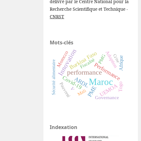
délivré par le Centre National pour la
Recherche Scientifique et Technique -
CNRST
Mots-clés
Innovation
Adoption
Morocco
Burkina Faso
Crise
PMG
Afrique
Fiscalité
Sécurité alimentaire
Performance
performance
Covid-19
ARDL
Maroc
Pauvreté
Togo
UEMOA
PME
V
Mali
Governance
Indexation