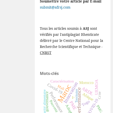
Soumettre votre article par E-mail
submit@afrsj.com
Tous les articles soumis à
ASJ
sont
vérifiés par l'antiplagiat Ithenticate
délivré par le Centre National pour la
Recherche Scientifique et Technique -
CNRST
Mots-clés
Caractérisation
UEMOA
Morocco
Innovation
Covid-19
Maroc
Mali
ARDL
performance
Territoire
Sécurité alimentaire
Performance
gouvernance
Afrique
Crise
V
COVID-19
Togo
Pauvreté
PME
Adoption
PMG