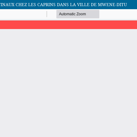
TINAUX CHEZ LES CAPRINS DANS LA VILLE DE MWENE-DITU
African Scientific Journal (ASJ)
ISSN : 2658-9311
African SJ © 2025 tous droits réservés. Developpé par
BestGest