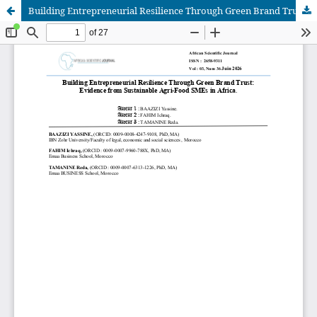
Building Entrepreneurial Resilience Through Green Brand Trust: Evidence from Sustainable Agri-Food SMEs in Africa
African Scientific Journal (ASJ)
ISSN : 2658-9311
African SJ © 2025 tous droits réservés. Developpé par
BestGest