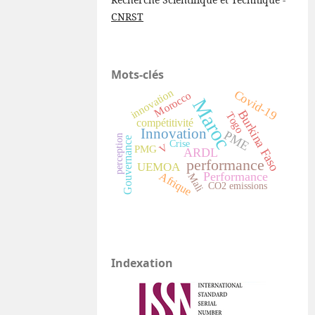
CNRST
Mots-clés
innovation
Covid-19
Morocco
Maroc
Burkina Faso
Togo
compétitivité
Innovation
PME
perception
Gouvernance
Crise
V
PMG
ARDL
performance
UEMOA
Performance
Afrique
Mali
CO2 emissions
Indexation