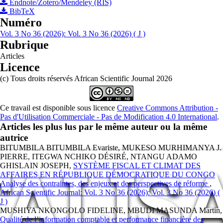
Endnote/Zotero/Mendeley (RIS)
BibTeX
Numéro
Vol. 3 No 36 (2026): Vol. 3 No 36 (2026) ( J )
Rubrique
Articles
Licence
(c) Tous droits réservés African Scientific Journal 2026
Ce travail est disponible sous licence
Creative Commons Attribution -
Pas d'Utilisation Commerciale - Pas de Modification 4.0 International
.
Articles les plus lus par le même auteur ou la même
autrice
BITUMBILA BITUMBILA Evariste, MUKESO MURHIMANYA J.
TALIS
PIERRE, ITEGWA NCHIKO DÉSIRÉ, NTANGU ADAMO
GHISLAIN JOSEPH,
SYSTÈME FISCAL ET CLIMAT DES
AFFAIRES EN RÉPUBLIQUE DÉMOCRATIQUE DU CONGO
Analyse des contraintes, des enjeux et des perspectives de réforme
,
African Scientific Journal: Vol. 3 No 36 (2026): Vol. 3 No 36 (2026) (
J )
MUSHIYA NKONGOLO FIDELINE, MBUDI MASUNDA Martin,
Qualité de l’information comptable et performance financière des