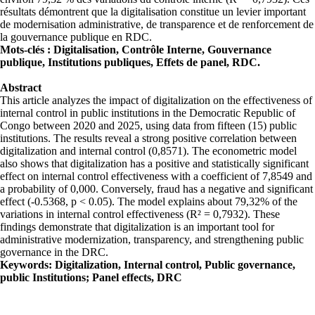
résultats démontrent que la digitalisation constitue un levier important
de modernisation administrative, de transparence et de renforcement de
la gouvernance publique en RDC.
Mots-clés : Digitalisation, Contrôle Interne, Gouvernance
publique, Institutions publiques, Effets de panel, RDC.
Abstract
This article analyzes the impact of digitalization on the effectiveness of
internal control in public institutions in the Democratic Republic of
Congo between 2020 and 2025, using data from fifteen (15) public
institutions. The results reveal a strong positive correlation between
digitalization and internal control (0,8571). The econometric model
also shows that digitalization has a positive and statistically significant
effect on internal control effectiveness with a coefficient of 7,8549 and
a probability of 0,000. Conversely, fraud has a negative and significant
effect (-0.5368, p < 0.05). The model explains about 79,32% of the
variations in internal control effectiveness (R² = 0,7932). These
findings demonstrate that digitalization is an important tool for
administrative modernization, transparency, and strengthening public
governance in the DRC.
Keywords: Digitalization, Internal control, Public governance,
public Institutions; Panel effects, DRC