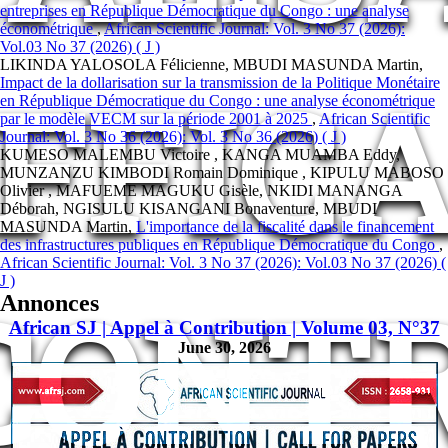
entreprises en République Démocratique du Congo : une analyse
économétrique
,
African Scientific Journal: Vol. 3 No 37 (2026):
Vol.03 No 37 (2026) ( J )
LIKINDA YALOSOLA Félicienne, MBUDI MASUNDA Martin,
FFIC
Impact de la dollarisation sur la transmission de la Politique Monétaire
en République Démocratique du Congo : une analyse économétrique
par le modèle VECM sur la période 2001 à 2025
,
African Scientific
Journal: Vol. 3 No 36 (2026): Vol. 3 No 36 (2026) ( J )
KUMESO MALEMBU Victoire , KANGA MUAMBA Eddy,
MUNZANZU KIMBODI Romain Dominique , KIPULU MABOSO
Olivier , MAFUEME MAGUKU Gisèle, NKIDI MANANGA
Déborah, NGISULU KISANGANI Bonaventure, MBUDI
MASUNDA Martin,
L'importance de la fiscalité dans le financement
des infrastructures publiques en République Démocratique du Congo
,
African Scientific Journal: Vol. 3 No 37 (2026): Vol.03 No 37 (2026) (
J )
CONT
Annonces
African SJ | Appel à Contribution | Volume 03, N°37
June 30, 2026