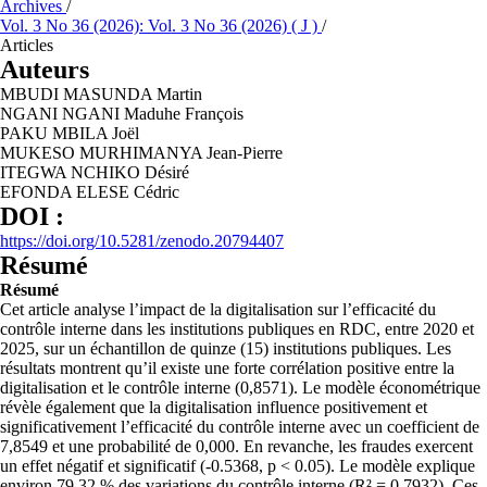
Archives
/
Vol. 3 No 36 (2026): Vol. 3 No 36 (2026) ( J )
/
Articles
Auteurs
MBUDI MASUNDA Martin
NGANI NGANI Maduhe François
PAKU MBILA Joël
MUKESO MURHIMANYA Jean-Pierre
ITEGWA NCHIKO Désiré
EFONDA ELESE Cédric
DOI :
https://doi.org/10.5281/zenodo.20794407
Résumé
Résumé
Cet article analyse l’impact de la digitalisation sur l’efficacité du
contrôle interne dans les institutions publiques en RDC, entre 2020 et
2025, sur un échantillon de quinze (15) institutions publiques. Les
résultats montrent qu’il existe une forte corrélation positive entre la
digitalisation et le contrôle interne (0,8571). Le modèle économétrique
révèle également que la digitalisation influence positivement et
significativement l’efficacité du contrôle interne avec un coefficient de
7,8549 et une probabilité de 0,000. En revanche, les fraudes exercent
un effet négatif et significatif (-0.5368, p < 0.05). Le modèle explique
environ 79,32 % des variations du contrôle interne (R² = 0,7932). Ces