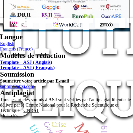
TITUT
Langue
English
Français (France)
Modèles de rédaction
Template – ASJ ( Anglais)
Template – ASJ ( Français)
BLIQ
Soumission
Soumettre votre article par E-mail
submit@afrsj.com
Antiplagiat
Tous les articles soumis à
ASJ
sont vérifiés par l'antiplagiat Ithenticate
délivré par le Centre National pour la Recherche Scientifique et
Technique -
CNRST
Mots-clés
Crise