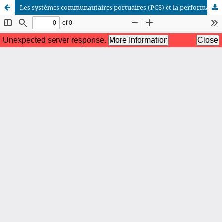
Les systèmes communautaires portuaires (PCS) et la performance : Revue de littérature
African Scientific Journal (ASJ)
ISSN : 2658-9311
African SJ © 2025 tous droits réservés. Developpé par
BestGest