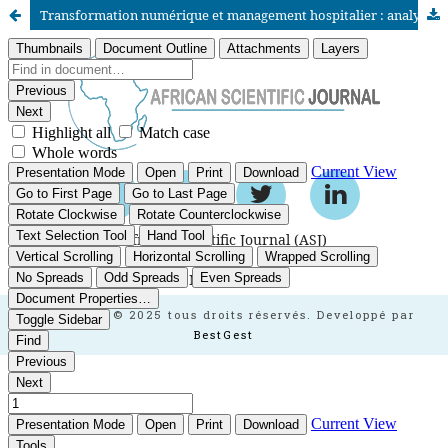
Transformation numérique et management hospitalier : analyse du rôle du système d’information hospitalier dans les hôpitaux marocains
African Scientific Journal (ASJ)
ISSN : 2658-9311
African SJ © 2025 tous droits réservés. Developpé par
BestGest