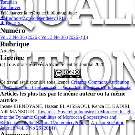
 QUAL
Turabian
Vancouver
Télécharger la référence bibliographique
Endnote/Zotero/Mendeley (RIS)
BibTeX
Numéro
Vol. 3 No 36 (2026): Vol. 3 No 36 (2026) ( J )
TUTIO
Rubrique
Articles
Licence
(c) Tous droits réservés African Scientific Journal 2026
Ce travail est disponible sous licence
Creative Commons Attribution -
Pas d'Utilisation Commerciale - Pas de Modification 4.0 International
.
Articles les plus lus par le même auteur ou la même
autrice
COMM
Ihsane IHENDYANE, Hassan EL AISSAOUI, Kenza EL KADIRI,
Adil MANSOUR,
Towards a Sovereign Industry in Morocco: Insights
into the Dynamic Capabilities of Moroccan Cooperatives and
Reflections on the National Preference Policy.
,
African Scientific
Journal: Vol. 3 No 26 (2024)
Annonces