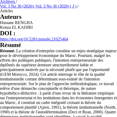
Archives
/
Vol. 3 No 36 (2026): Vol. 3 No 36 (2026) ( J )
/
Articles
Auteurs
Hassane BENGHA
Kenza EL KADIRI
DOI :
https://doi.org/10.5281/zenodo.21025464
Résumé
Résumé.
La création d'entreprise constitue un enjeu stratégique majeur
pour le développement économique du Maroc. Pourtant, malgré les
efforts des politiques publiques, l'intention entrepreneuriale des
diplômés du supérieur demeure structurellement faible et
principalement motivée par la nécessité plutôt que par l'opportunité
(GEM Morocco, 2024). Cet article interroge le rôle de la qualité
institutionnelle comme déterminant sous-estimé de l'intention
entrepreneuriale. Sur le plan de l'approche méthodologique, ce travail
relève d'une démarche conceptuelle et théorique, de nature
hypothético-déductive : à partir d'une revue de la littérature empirique
sur l'entrepreneuriat et les institutions dans les économies émergentes et
au Maroc, il construit un cadre intégratif croisant la théorie du
comportement planifié (Ajzen, 1991), la théorie institutionnelle (North,
1990) et la théorie de l'autodétermination (Deci et Ryan, 2000). Quatre
dimensions institutionnelles sont identifiées, à savoir la qualité