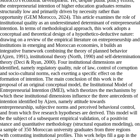
Morocco's economic development. Yet, despite public policy efforts,
the entrepreneurial intention of higher education graduates remains
structurally low and primarily driven by necessity rather than
opportunity (GEM Morocco, 2024). This article examines the role of
institutional quality as an underestimated determinant of entrepreneurial
intention. In terms of methodological approach, this work adopts a
conceptual and theoretical design of a hypothetico-deductive nature:
drawing on a review of the empirical literature on entrepreneurship and
institutions in emerging and Moroccan economies, it builds an
integrative framework combining the theory of planned behavior
(Ajzen, 1991), institutional theory (North, 1990) and self-determination
theory (Deci & Ryan, 2000). Four institutional dimensions are
identified, namely regulatory quality, rule of law, control of corruption
and socio-cultural norms, each exerting a specific effect on the
formation of intention. The main conclusion of this work is the
proposal of an original conceptual model, the Institutional Model of
Entrepreneurial Intention (IMEI), which theorizes the mechanisms by
which these institutional dimensions influence the three antecedents of
intention identified by Ajzen, namely attitude towards
entrepreneurship, subjective norms and perceived behavioral control,
and from which five research hypotheses are derived. This model will
be the subject of a subsequent empirical validation, of a positivist
stance and quantitative methodology (structural equation modeling), on
a sample of 350 Moroccan university graduates from three regions
with contrasting institutional profiles. This work helps fill a gap in the