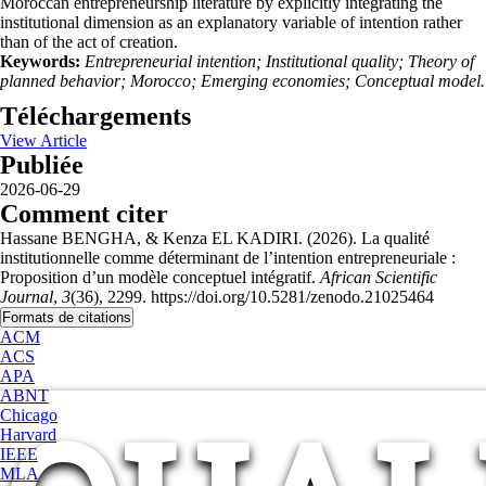
Moroccan entrepreneurship literature by explicitly integrating the
institutional dimension as an explanatory variable of intention rather
than of the act of creation.
Keywords:
Entrepreneurial intention; Institutional quality; Theory of
planned behavior; Morocco; Emerging economies; Conceptual model.
Téléchargements
View Article
Publiée
2026-06-29
Comment citer
Hassane BENGHA, & Kenza EL KADIRI. (2026). La qualité
institutionnelle comme déterminant de l’intention entrepreneuriale :
Proposition d’un modèle conceptuel intégratif.
African Scientific
Journal
,
3
(36), 2299. https://doi.org/10.5281/zenodo.21025464
Formats de citations
ACM
ACS
APA
ABNT
Chicago
Harvard
IEEE
MLA