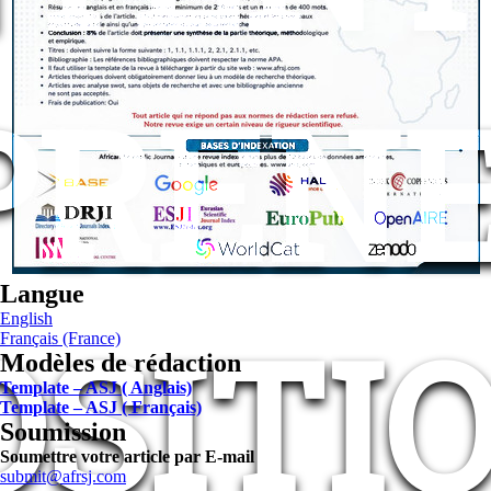
PRENE
Langue
OSITI
English
Français (France)
Modèles de rédaction
Template – ASJ ( Anglais)
Template – ASJ ( Français)
Soumission
Soumettre votre article par E-mail
submit@afrsj.com