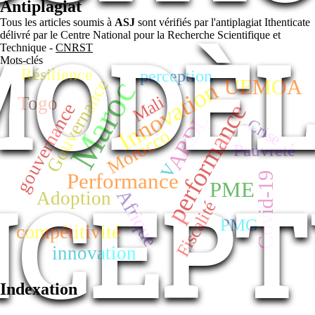
Antiplagiat
Tous les articles soumis à
ASJ
sont vérifiés par l'antiplagiat Ithenticate
délivré par le Centre National pour la Recherche Scientifique et
MODÈL
Technique -
CNRST
Mots-clés
Résilience
perception
Maroc
UEMOA
Gouvernance
Innovation
Mali
Togo
performance
gouvernance
ARDL
Crise
Morocco
Pauvreté
V
Performance
Covid-19
PME
NCEPT
Afrique
Adoption
Fiscalité
PMG
compétitivité
innovation
Indexation