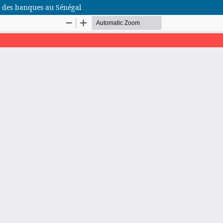
x des banques au Sénégal
African Scientific Journal (ASJ)
ISSN : 2658-9311
African SJ © 2025 tous droits réservés. Developpé par
BestGest