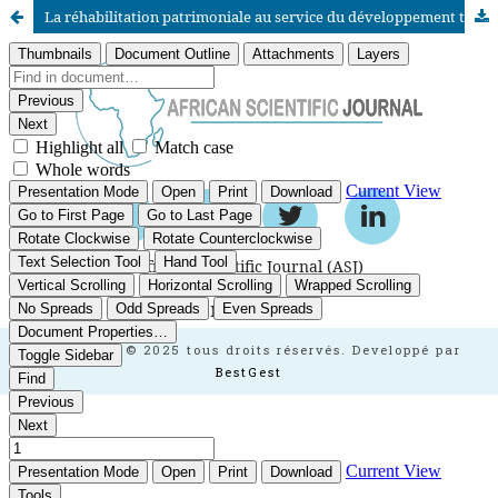
La réhabilitation patrimoniale au service du développement territorial : le cas de la médina de Fès
African Scientific Journal (ASJ)
ISSN : 2658-9311
African SJ © 2025 tous droits réservés. Developpé par
BestGest