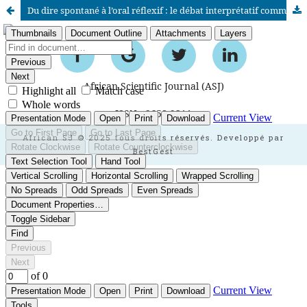
Du dire spontané à l’oral réflexif : le débat interprétatif comme levier de construction des savoirs littéraires au secondaire
African Scientific Journal (ASJ)
ISSN : 2658-9311
African SJ © 2025 tous droits réservés. Developpé par
BestGest