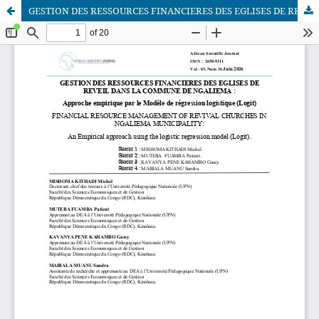
GESTION DES RESSOURCES FINANCIERES DES EGLISES DE REVEIL DANS LA COMMUNE DE NGALIEMA : Approche empirique par le Modèle de régression logistique (Logit)
African Scientific Journal (ASJ)
ISSN : 2658-9311
African SJ © 2025 tous droits réservés. Developpé par
BestGest