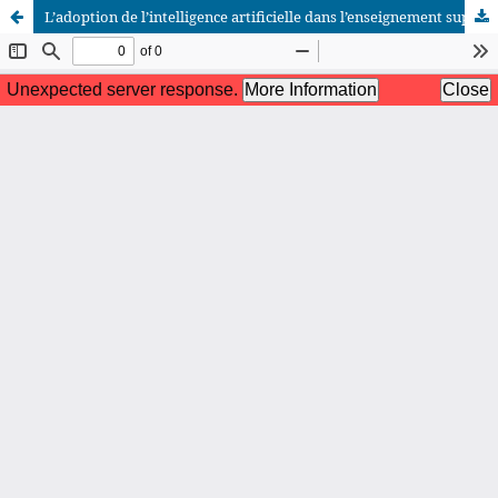
L’adoption de l’intelligence artificielle dans l’enseignement supérieur : tendances de recherche et déterminants d’acceptation des enseignants
African Scientific Journal (ASJ)
ISSN : 2658-9311
African SJ © 2025 tous droits réservés. Developpé par
BestGest