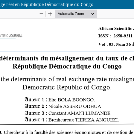
nge réel en République Démocratique du Congo
African Scientific Journal (ASJ)
ISSN : 2658-9311
African SJ © 2025 tous droits réservés. Developpé par
BestGest