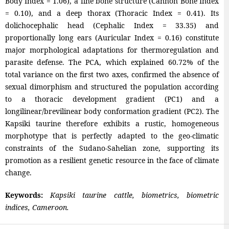
Body Index = 1.06), a fine bone structure (Cannon Bone Index
= 0.10), and a deep thorax (Thoracic Index = 0.41). Its
dolichocephalic head (Cephalic Index = 33.35) and
proportionally long ears (Auricular Index = 0.16) constitute
major morphological adaptations for thermoregulation and
parasite defense. The PCA, which explained 60.72% of the
total variance on the first two axes, confirmed the absence of
sexual dimorphism and structured the population according
to a thoracic development gradient (PC1) and a
longilinear/brevilinear body conformation gradient (PC2). The
Kapsiki taurine therefore exhibits a rustic, homogeneous
morphotype that is perfectly adapted to the geo-climatic
constraints of the Sudano-Sahelian zone, supporting its
promotion as a resilient genetic resource in the face of climate
change.
Keywords:
Kapsiki taurine cattle, biometrics, biometric
indices, Cameroon.