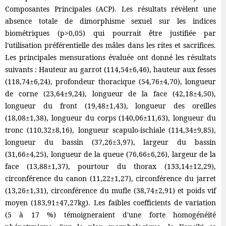
Composantes Principales (ACP). Les résultats révèlent une
absence totale de dimorphisme sexuel sur les indices
biométriques (p>0,05) qui pourrait être justifiée par
l'utilisation préférentielle des mâles dans les rites et sacrifices.
Les principales mensurations évaluée ont donné les résultats
suivants : Hauteur au garrot (114,54±6,46), hauteur aux fesses
(118,74±6,24), profondeur thoracique (54,76±4,70), longueur
de corne (23,64±9,24), longueur de la face (42,18±4,50),
longueur du front (19,48±1,43), longueur des oreilles
(18,08±1,38), longueur du corps (140,06±11,63), longueur du
tronc (110,32±8,16), longueur scapulo-ischiale (114,34±9,85),
longueur du bassin (37,26±3,97), largeur du bassin
(31,66±4,25), longueur de la queue (76,66±6,26), largeur de la
face (13,88±1,37), pourtour du thorax (133,14±12,29),
circonférence du canon (11,22±1,27), circonférence du jarret
(13,26±1,31), circonférence du mufle (38,74±2,91) et poids vif
moyen (183,91±47,27kg). Les faibles coefficients de variation
(5 à 17 %) témoigneraient d'une forte homogénéité