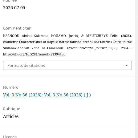
Publiée
2026-07-05
Comment citer
NSANGOU Abdou Salamou, KOUAMO Justin, & MEUTCHIEYE Félix. (2026).
Biometric Characteristics of Kapsiki native taurine breed (Bos taurus) Cattle in the
Sudano-Sahelian Zone of Cameroon.
African Scientific Journal
,
3
(36), 2984 .
https://doi.org/10.5281/zenodo.21394456
Formats de citations
Numéro
Vol. 3 No 36 (2026): Vol. 3 No 36 (2026) ( J )
Rubrique
Articles
Licence