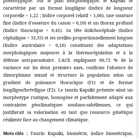
phénotypique. Sur le plan morphologique, le Kapsiki se
caractérise par un format longiligne (Indice de longueur
corporelle = 1,22 ; Indice corporel relatif = 1,06), une ossature
fine (Indice d'ossature du canon = 0,10) et un thorax profond
(Indice thoracique = 0,41). Sa tête dolichocéphale (Indice
céphalique = 33,35) et ses oreilles proportionnellement longues
(Indice auriculaire = 0,16) constituent des adaptations
morphologiques majeures à la thermorégulation et à la
défense anti-parasitaire. L'ACP, expliquant 60,72 % de la
variance sur les deux premiers axes, confirme l'absence de
dimorphisme sexuel et structure la population selon un
gradient de puissance thoracique (F1) et de format
longiligne/bréviligne (F2). Le taurin Kapsiki présente ainsi un
morphotype rustique, homogène et parfaitement adapté aux
contraintes géoclimatiques soudano-sahéliennes, ce qui
justifierait sa valorisation en tant que ressource génétique
résiliente face au changement climatique.
Mots-clés :
Taurin Kapsiki, biométrie, indice biométrique,