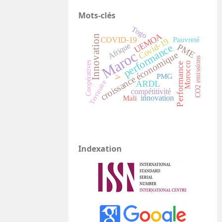
Mots-clés
Togo
UEMOA
Innovation
COVID-19
Pauvreté
Covid-19
Afrique
performance
PME
Maroc
croissance économique
CO2 emissions
Coopératives
Morocco
Performance
PMG
V
ARDL
Territoire
compétitivité
innovation
Mali
Indexation