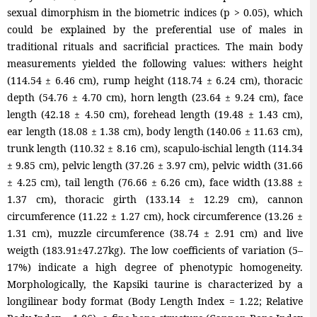
sexual dimorphism in the biometric indices (p > 0.05), which
could be explained by the preferential use of males in
traditional rituals and sacrificial practices. The main body
measurements yielded the following values: withers height
(114.54 ± 6.46 cm), rump height (118.74 ± 6.24 cm), thoracic
depth (54.76 ± 4.70 cm), horn length (23.64 ± 9.24 cm), face
length (42.18 ± 4.50 cm), forehead length (19.48 ± 1.43 cm),
ear length (18.08 ± 1.38 cm), body length (140.06 ± 11.63 cm),
trunk length (110.32 ± 8.16 cm), scapulo-ischial length (114.34
± 9.85 cm), pelvic length (37.26 ± 3.97 cm), pelvic width (31.66
± 4.25 cm), tail length (76.66 ± 6.26 cm), face width (13.88 ±
1.37 cm), thoracic girth (133.14 ± 12.29 cm), cannon
circumference (11.22 ± 1.27 cm), hock circumference (13.26 ±
1.31 cm), muzzle circumference (38.74 ± 2.91 cm) and live
weigth (183.91±47.27kg). The low coefficients of variation (5–
17%) indicate a high degree of phenotypic homogeneity.
Morphologically, the Kapsiki taurine is characterized by a
longilinear body format (Body Length Index = 1.22; Relative