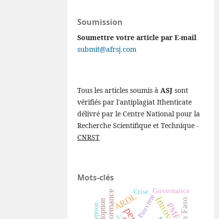
Soumission
Soumettre votre article par E-mail
submit@afrsj.com
Tous les articles soumis à
ASJ
sont
vérifiés par l'antiplagiat Ithenticate
délivré par le Centre National pour la
Recherche Scientifique et Technique -
CNRST
Mots-clés
Governance
Crise
Performance
ARDL
Pauvreté
Innovation
Adoption
PME
perception
V