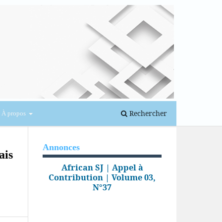
Se connecter
Rechercher
À propos
Annonces
ais
African SJ | Appel à
Contribution | Volume 03,
N°37