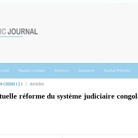
cueil
Numéro courant
Archives
Annonces
Journal Policies
6 (2026) ( J )
/
Articles
ctuelle réforme du système judiciaire congol