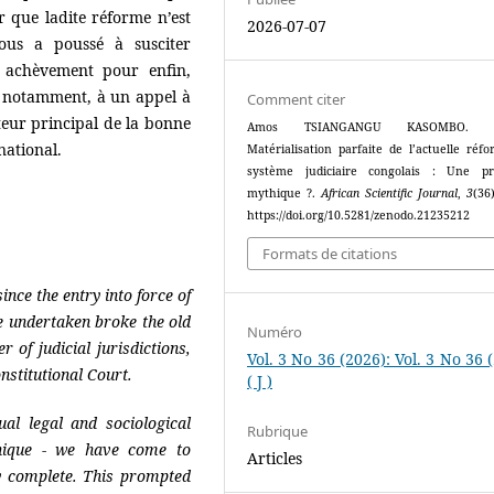
 que ladite réforme n’est
2026-07-07
ous a poussé à susciter
 achèvement pour enfin,
t notamment, à un appel à
Comment citer
cteur principal de la bonne
Amos TSIANGANGU KASOMBO. (2
national.
Matérialisation parfaite de l’actuelle réf
système judiciaire congolais : Une pr
mythique ?.
African Scientific Journal
,
3
(36
https://doi.org/10.5281/zenodo.21235212
Formats de citations
nce the entry into force of
ge undertaken broke the old
Numéro
 of judicial jurisdictions,
Vol. 3 No 36 (2026): Vol. 3 No 36 
nstitutional Court.
( J )
ual legal and sociological
Rubrique
nique - we have come to
Articles
lly complete. This prompted