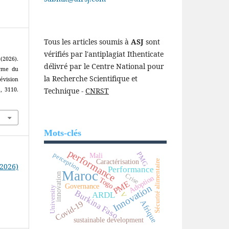
Tous les articles soumis à
ASJ
sont
vérifiés par l'antiplagiat Ithenticate
026).
délivré par le Centre National pour
orme du
la Recherche Scientifique et
évision
Technique -
CNRST
), 3110.
Mots-clés
performance
PMG
perception
Mali
Caractérisation
Sécurité alimentaire
(2026)
Performance
Maroc
innovation
Crise
Adoption
Togo
PME
Governance
Innovation
University
Burkina Faso
ARDL
V
Afrique
Covid-19
sustainable development