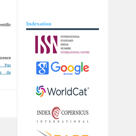
Indexation
ntific
icence
- Pas
as de