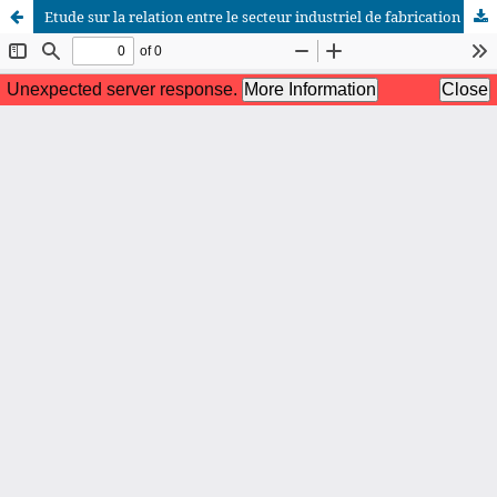
Etude sur la relation entre le secteur industriel de fabrication des voitures et la confiance des citoyens marocains apportée à l'industrie marocaine
African Scientific Journal (ASJ)
ISSN : 2658-9311
African SJ © 2025 tous droits réservés. Developpé par
BestGest