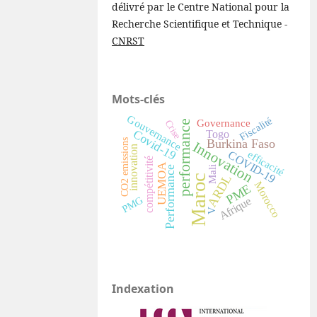
délivré par le Centre National pour la
Recherche Scientifique et Technique -
CNRST
Mots-clés
Gouvernance
Fiscalité
Governance
Crise
performance
Covid-19
Togo
Burkina Faso
CO2 emissions
Innovation
innovation
COVID-19
efficacité
compétitivité
UEMOA
Mali
Performance
ARDL
Maroc
Morocco
PME
PMG
Afrique
V
Indexation