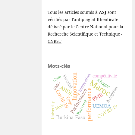
Tous les articles soumis à
ASJ
sont
vérifiés par l'antiplagiat Ithenticate
délivré par le Centre National pour la
Recherche Scientifique et Technique -
CNRST
Mots-clés
Innovation
innovation
compétitivité
Fiscalité
Crise
Afrique
Maroc
PMG
ARDL
Adoption
Performance
performance
Covid-19
PME
V
Togo
Pauvreté
University
Mali
UEMOA
COVID-19
Burkina Faso