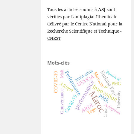
Tous les articles soumis à
ASJ
sont
vérifiés par l'antiplagiat Ithenticate
délivré par le Centre National pour la
Recherche Scientifique et Technique -
CNRST
Mots-clés
innovation
Burkina Faso
Pauvreté
Performance
Mali
Morocco
COVID-19
UEMOA
performance
Afrique
PMG
Innovation
V
Gouvernance
Maroc
University
PME
Covid-19
ARDL
Adoption
Togo
Crise