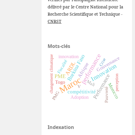
délivré par le Centre National pour la
Recherche Scientifique et Technique -
CNRST
Mots-clés
performance
Burkina Faso
innovation
changement climatique
Gouvernance
Crise
Fiscalité
ARDL
Afrique
Innovation
Performance
PME
perception
Maroc
Mali
Togo
Morocco
V
Pauvreté
compétitivité
PMG
Adoption
Indexation