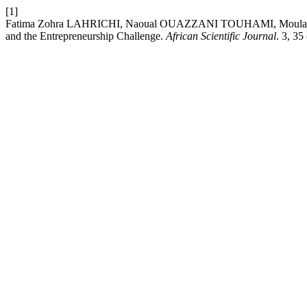
[1]
Fatima Zohra LAHRICHI, Naoual OUAZZANI TOUHAMI, Moulay Youssef
and the Entrepreneurship Challenge.
African Scientific Journal
. 3, 3