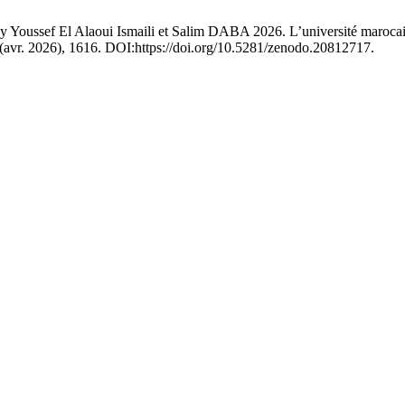
 El Alaoui Ismaili et Salim DABA 2026. L’université marocaine fac
5 (avr. 2026), 1616. DOI:https://doi.org/10.5281/zenodo.20812717.