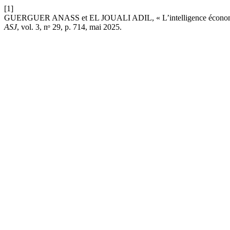
[1]
GUERGUER ANASS et EL JOUALI ADIL, « L’intelligence économique terr
ASJ
, vol. 3, nᵒ 29, p. 714, mai 2025.