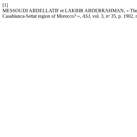
[1]
MESSOUDI ABDELLATIF et LAKBIR ABDERRAHMAN, « The key determ
Casablanca-Settat region of Morocco? »,
ASJ
, vol. 3, nᵒ 35, p. 1902,