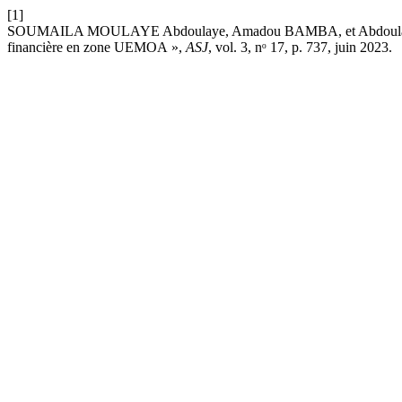
[1]
SOUMAILA MOULAYE Abdoulaye, Amadou BAMBA, et Abdoulaye MAIG
financière en zone UEMOA »,
ASJ
, vol. 3, nᵒ 17, p. 737, juin 2023.